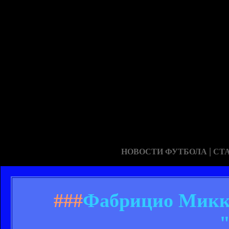
|
НОВОСТИ ФУТБОЛА
СТ
###
Фабрицио Микко