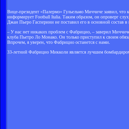
Вице-президент «Палермо» Гульельмо Миччиче заявил, что 
информирует Football Italia. Таким образом, он опроверг сл
Джан Пьеро Гасперини не поставил его в основной состав в 
– У нас нет никаких проблем с Фабрицио, – заверил Миччич
клуба Пьетро Ло Монако. Он только приступил к своим обяза
Впрочем, я уверен, что Фабрицио останется с нами.
33-летний Фабрицио Микколи является лучшим бомбардиром в