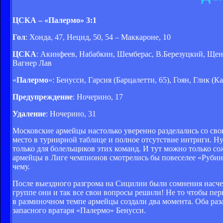
ЦСКА – «Палермо» 3:1
Гол
: Хонда, 47, Нецид, 50, 54 – Маккароне, 10
ЦСКА
: Акинфеев, Набабкин, Шемберас, В.Березуцкий, Щенни
Вагнер Лав
«
Палермо
»: Бенусси, Гарсия (Барцалетти, 65), Гоян, Глик 
Предупреждение
: Ночерино, 17
Удаление
: Ночерино, 31
Московские армейцы настолько уверенно разделались со свои
место в турнирной таблице и полное отсутствие интриги. Ну
только для болельщиков этих команд. И тут можно только с
армейцы в Лиге чемпионов смотрелись бы повеселее «Рубина»
чему.
После выездного разгрома на Сицилии были сомнения насчет
группе они и так все свои вопросы решили! Не то чтобы пер
в разминочном темпе армейцы создали два момента. Оба раза
запасного вратаря «Палермо» Бенусси.