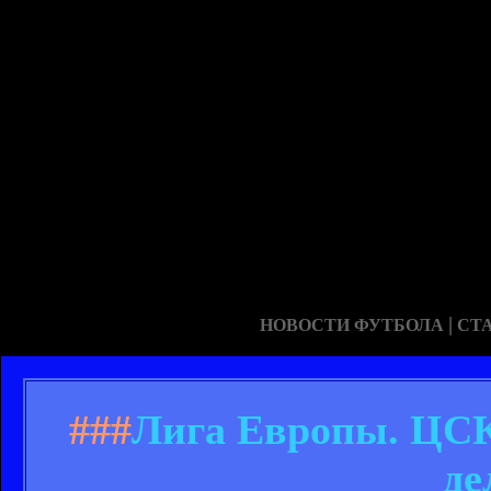
|
НОВОСТИ ФУТБОЛА
СТ
###
Лига Европы. ЦСКА
де