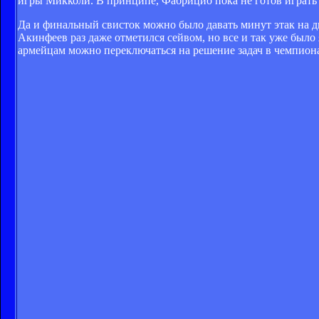
игры Микколи. В принципе, Фабрицио пока не готов играть ве
Да и финальный свисток можно было давать минут этак на д
Акинфеев раз даже отметился сейвом, но все и так уже было
армейцам можно переключаться на решение задач в чемпионат