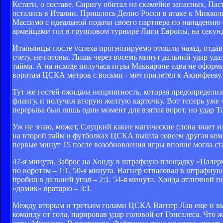
Кстати, о составе. Сиригу обитал на скамейке запасных, Па
остались в Италии. Пришлось Делио Росси в атаке к Миккол
Массимо с идеальной подачи своего партнера по нападению
армейцами гол в групповом турнире Лиги Европы, на секун
Итальянцы после успеха прогнозируемо отошли назад, отдав
счету, не готовы. Лишь через восемь минут дальний удар уд
тайма. А на исходе получаса игры Маккароне едва не оформ
воротам ЦСКА метров с восьми - мяч прилетел к Акинфееву.
Тут же гостей ожидала неприятность, которая предопределила
флангу, и получил вторую желтую карточку. Вот теперь уже 
перерыва был лишь один момент для взятия ворот, но удар 
Уж не знаю, может, Слуцкий какие магические слова знает и
на второй тайм в футболках ЦСКА вышла совсем другая команд
первые минут 15 после возобновления игры вполне могла стат
47-я минута. Заброс на Хонду в штрафную площадку «Палерм
по воротам – 1:1. 50-я минута. Вагнер отпасовал в штрафную
пробил в дальний угол – 2:1. 54-я минута. Хонда отличной 
«домик» вратарю – 3:1.
Между вторым и третьим голами ЦСКА Вагнер Лав еще и выхо
команду от гола, парировав удар головой от Гонсалеса. Что ж